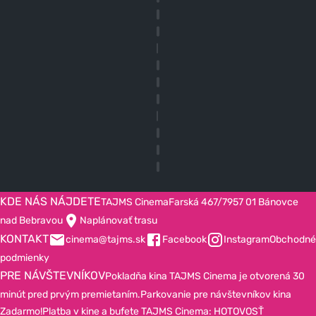
KDE NÁS NÁJDETE
TAJMS Cinema
Farská 467/7
957 01 Bánovce
nad Bebravou
Naplánovať trasu
KONTAKT
cinema@tajms.sk
Facebook
Instagram
Obchodné
podmienky
PRE NÁVŠTEVNÍKOV
Pokladňa kina TAJMS Cinema je otvorená 30
minút pred prvým premietaním.
Parkovanie pre návštevníkov kina
Zadarmo!
Platba v kine a bufete TAJMS Cinema: HOTOVOSŤ